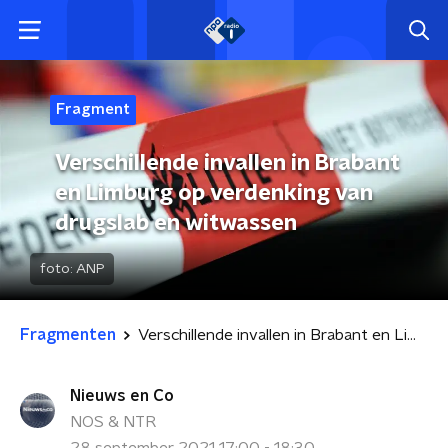
Fragment
Verschillende invallen in Brabant
en Limburg op verdenking van
drugslab en witwassen
foto:
ANP
Fragmenten
Verschillende invallen in Brabant en Limburg op verdenking van drugslab en witwassen
Nieuws en Co
NOS & NTR