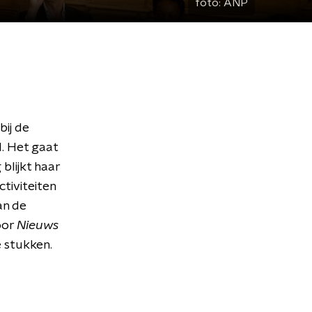
foto:
ANP
bij de
. Het gaat
 blijkt haar
tiviteiten
an de
oor
Nieuws
 stukken.