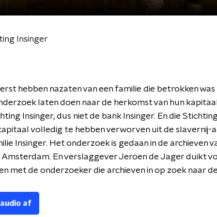
ting Insinger
erst hebben nazaten van een familie die betrokken was 
onderzoek laten doen naar de herkomst van hun kapitaal
ting Insinger, dus niet de bank Insinger. En die Stichting
pitaal volledig te hebben verworven uit de slavernij-ac
ilie Insinger. Het onderzoek is gedaan in de archieven v
Amsterdam. En verslaggever Jeroen de Jager duikt v
n met de onderzoeker die archieven in op zoek naar de
 audio af