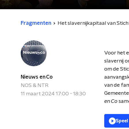
Fragmenten
Het slavernijkapitaal van Stich
Voor het e
slavernij 
om de Stich
Nieuws en Co
aanvangska
van de fam
NOS & NTR
Gemeente 
11 maart 2024 17:00 - 18:30
en Co
same
Speel