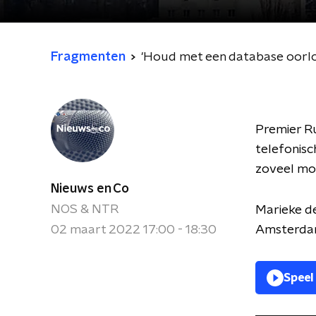
Fragmenten
'Houd met een database oorlog
Premier R
telefonisc
zoveel mo
Nieuws en Co
NOS & NTR
Marieke de
02 maart 2022 17:00 - 18:30
Amsterdam
Speel