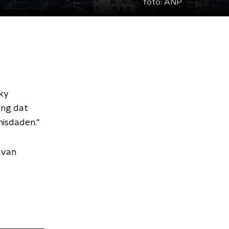
foto:
ANP
ky
ang dat
isdaden."
 van