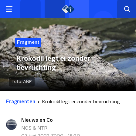
Fragment
Krokodil legt ei zonder
bevruchting
foto:
ANP
Fragmenten
Krokodil legt ei zonder bevruchting
Nieuws en Co
NOS & NTR