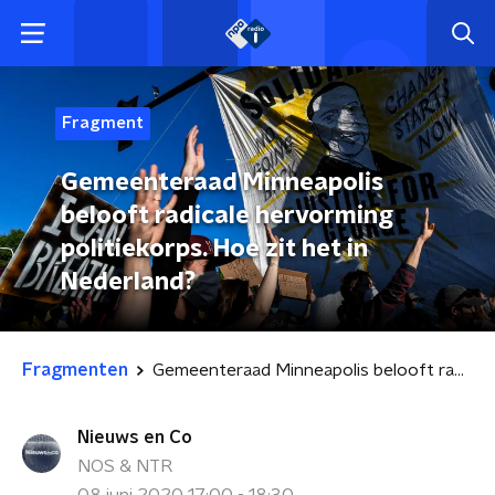
Fragment
Gemeenteraad Minneapolis
belooft radicale hervorming
politiekorps. Hoe zit het in
Nederland?
Fragmenten
Gemeenteraad Minneapolis belooft radicale hervorming politiekorps. Hoe zit het in Nederland?
Nieuws en Co
NOS & NTR