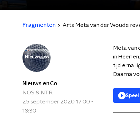
Fragmenten
Arts Meta van der Woude revali
Meta van d
in Heerlen.
tijd erna l
Daarna vol
Nieuws en Co
NOS & NTR
Speel
25 september 2020 17:00 -
18:30