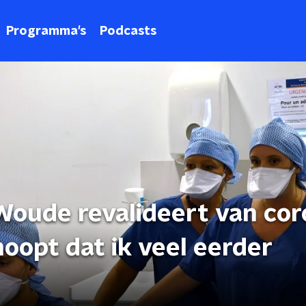
Programma's
Podcasts
Woude revalideert van cor
ehoopt dat ik veel eerder