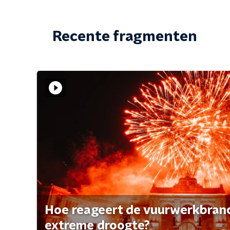
Recente fragmenten
Hoe reageert de vuurwerkbran
extreme droogte?