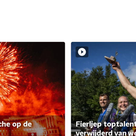
che op de
Fierljep toptalen
verwijderd van w