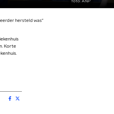
foto:
ANP
 eerder hersteld was''
iekenhuis
en. Korte
ekenhuis.