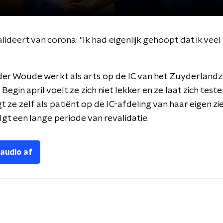
deert van corona: ''Ik had eigenlijk gehoopt dat ik veel
er Woude werkt als arts op de IC van het Zuyderlandz
 Begin april voelt ze zich niet lekker en ze laat zich test
igt ze zelf als patiënt op de IC-afdeling van haar eigen zi
gt een lange periode van revalidatie.
 audio af