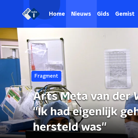
Home
Nieuws
Gids
Gemist
Fragment
Arts Meta van der 
''Ik had eigenlijk g
hersteld was''