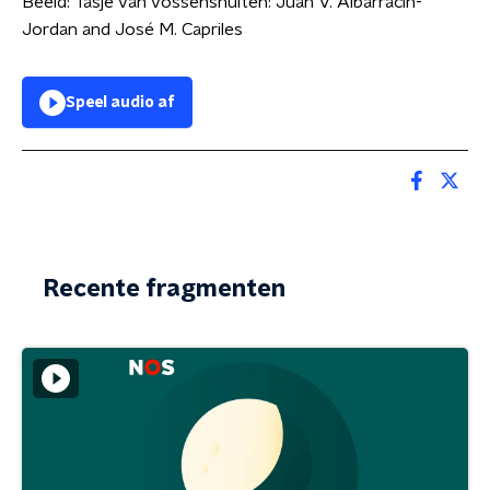
Beeld: Tasje van vossensnuiten: Juan V. Albarracin-
Jordan and José M. Capriles
Speel audio af
Recente fragmenten