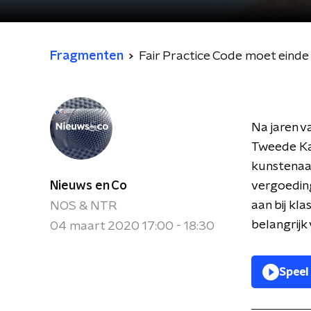
Fragmenten
Fair Practice Code moet eind
Na jaren v
Tweede Ka
kunstenaar
Nieuws en Co
vergoeding
aan bij kl
NOS & NTR
belangrijk 
04 maart 2020 17:00 - 18:30
Speel