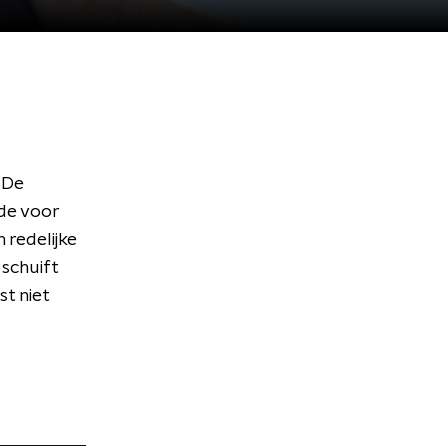
 De
de voor
 redelijke
 schuift
st niet