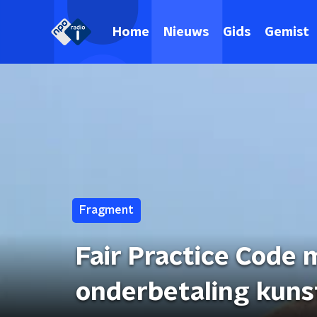
Home
Nieuws
Gids
Gemist
Fragment
Fair Practice Code
onderbetaling kuns