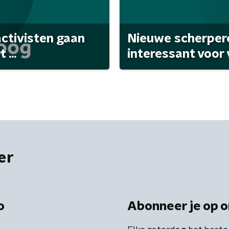
activisten gaan
Nieuwe scherpere
...
interessant voor
er
o
Abonneer je op o