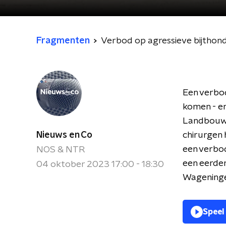
Fragmenten
Verbod op agressieve bijthon
Een verbod
komen - en
Landbouw w
Nieuws en Co
chirurgen 
een verbo
NOS & NTR
een eerder
04 oktober 2023 17:00 - 18:30
Wageningen
Speel