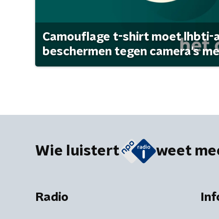
Camouflage t-shirt moet lhbti-
beschermen tegen camera's met 
Wie luistert
weet me
Radio
Inf