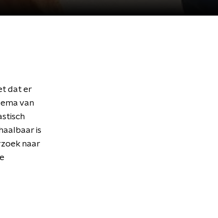
t dat er
Adema van
stisch
haalbaar is
rzoek naar
de