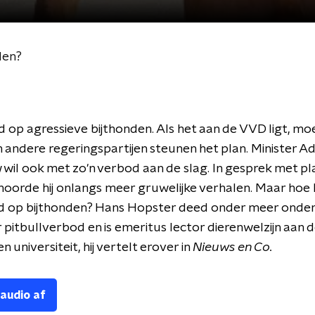
den?
 op agressieve bijthonden. Als het aan de VVD ligt, moe
 andere regeringspartijen steunen het plan. Minister 
il ook met zo'n verbod aan de slag. In gesprek met pla
hoorde hij onlangs meer gruwelijke verhalen. Maar hoe 
d op bijthonden? Hans Hopster deed onder meer onde
 pitbullverbod en is emeritus lector dierenwelzijn aan 
 universiteit, hij vertelt erover in
Nieuws en Co.
 audio af