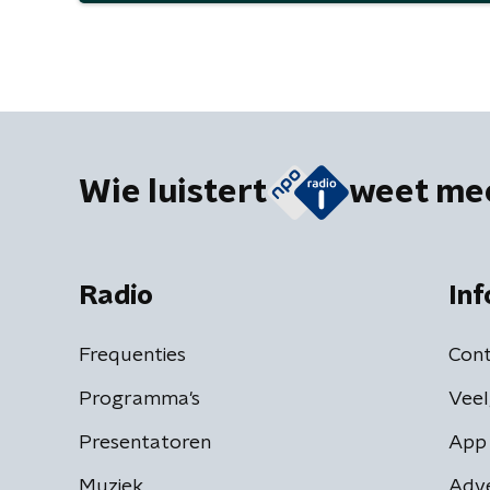
Wie luistert
weet me
Radio
Inf
Frequenties
Cont
Programma's
Veel
Presentatoren
App 
Muziek
Adv