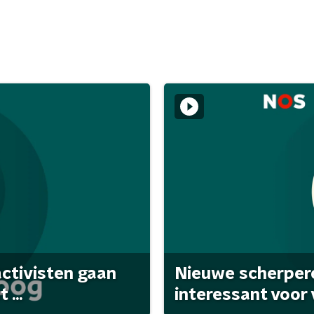
activisten gaan
Nieuwe scherpere
...
interessant voor