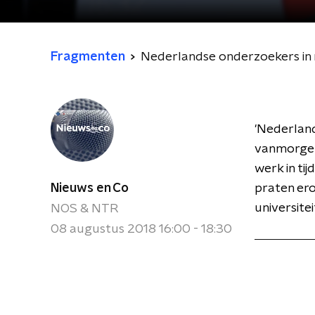
Fragmenten
Nederlandse onderzoekers in n
'Nederland
vanmorgen
werk in ti
Nieuws en Co
praten ero
universit
NOS & NTR
08 augustus 2018 16:00 - 18:30