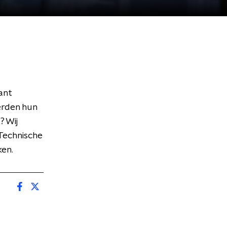
ant
erden hun
? Wij
 Technische
ken.