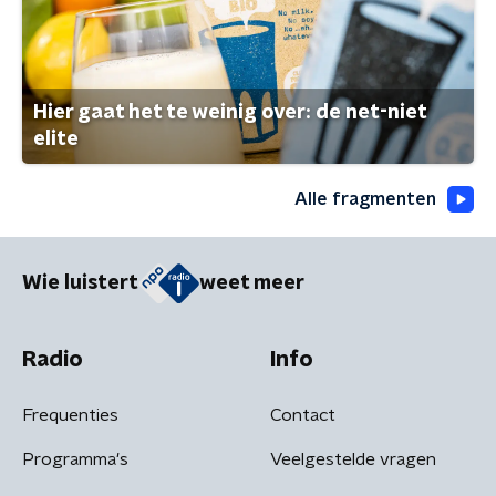
Hier gaat het te weinig over: de net-niet
elite
Alle fragmenten
Wie luistert
weet meer
Radio
Info
Frequenties
Contact
Programma's
Veelgestelde vragen