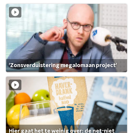
'Zonsverduistering megalomaan project'
Hier gaat het te weinig over: de net-niet