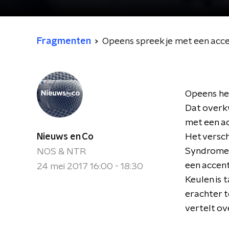
Fragmenten
Opeens spreek je met een acc
Opeens heb
Dat overk
met een a
Nieuws en Co
Het versch
Syndrome 
NOS & NTR
een accent
24 mei 2017 16:00 - 18:30
Keulen is 
erachter t
vertelt ov