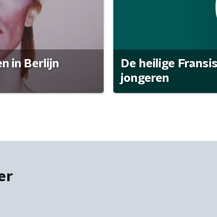
 in Berlijn
De heilige Fransi
jongeren
er