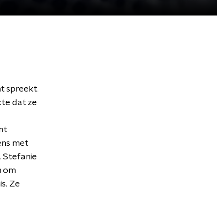
t spreekt.
te dat ze
nt
ens met
. Stefanie
n om
s. Ze