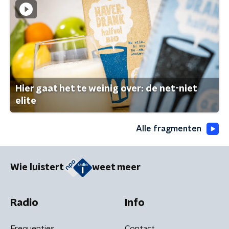
Hier gaat het te weinig over: de net-niet
elite
Alle fragmenten
Wie luistert
weet meer
Radio
Info
Frequenties
Contact