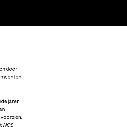
en door
gemeenten
nde jaren
ren
voorzien.
t
NOS