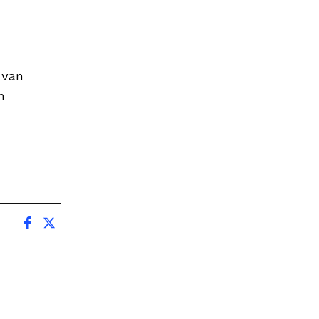
 van
n