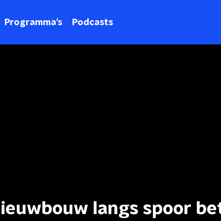
Programma's
Podcasts
nieuwbouw langs spoor be