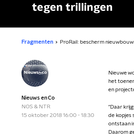
tegen trillingen
Fragmenten
ProRail: bescherm nieuwbouw l
Nieuwe wo
het toene
en projec
Nieuws en Co
NOS & NTR
"Daar krij
15 oktober 2018 16:00 - 18:30
de kopjes 
ontstaan 
Daarom gev