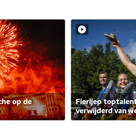
che op de
Fierljep toptalen
verwijderd van w