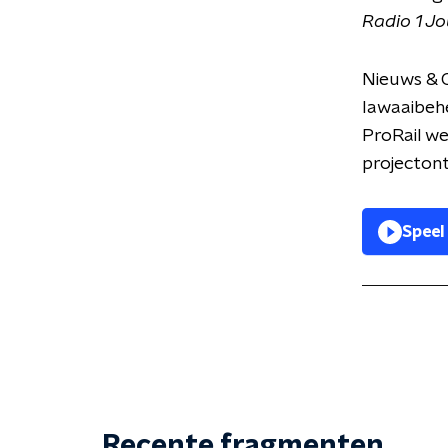
Radio 1 J
Nieuws & C
lawaaibehe
ProRail wel
projecton
Speel
Recente fragmenten