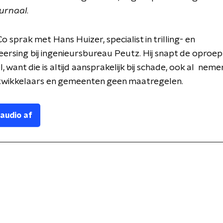
ournaal
.
o sprak met Hans Huizer, specialist in trilling- en
ersing bij ingenieursbureau Peutz. Hij snapt de oproep
, want die is altijd aansprakelijk bij schade, ook al neme
twikkelaars en gemeenten geen maatregelen.
 audio af