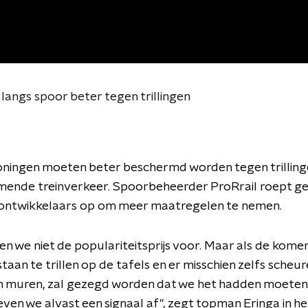
angs spoor beter tegen trillingen
ningen moeten beter beschermd worden tegen trilling
mende treinverkeer. Spoorbeheerder ProRrail roept 
tontwikkelaars op om meer maatregelen te nemen.
gen we niet de populariteitsprijs voor. Maar als de kome
staan te trillen op de tafels en er misschien zelfs scheu
in muren, zal gezegd worden dat we het hadden moeten 
en we alvast een signaal af", zegt topman Eringa in he