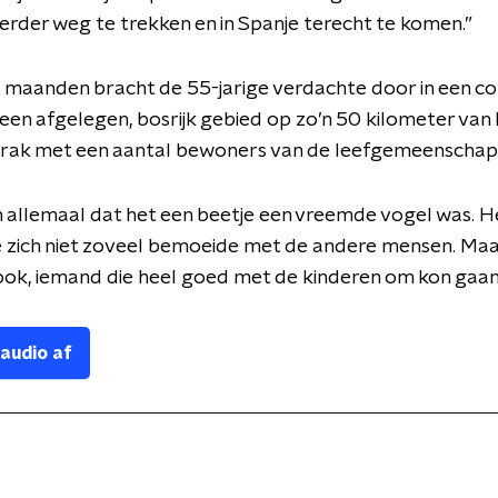
rder weg te trekken en in Spanje terecht te komen.”
e maanden bracht de 55-jarige verdachte door in een 
 een afgelegen, bosrijk gebied op zo’n 50 kilometer van
prak met een aantal bewoners van de leefgemeenschap
n allemaal dat het een beetje een vreemde vogel was. He
 zich niet zoveel bemoeide met de andere mensen. Maar
ook, iemand die heel goed met de kinderen om kon gaan
 audio af