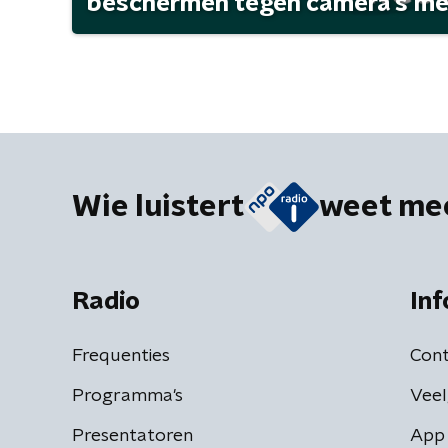
beschermen tegen camera's met 
Wie luistert
weet me
Radio
Inf
Frequenties
Cont
Programma's
Veel
Presentatoren
App 