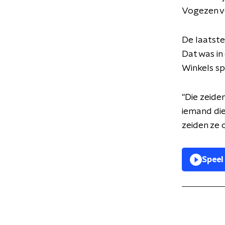
Vogezen ve
De laatst
Dat was in
Winkels s
"Die zeide
iemand die
zeiden ze 
Speel