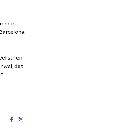
commune.
 Barcelona.
.
el stil en
 wel, dat
."