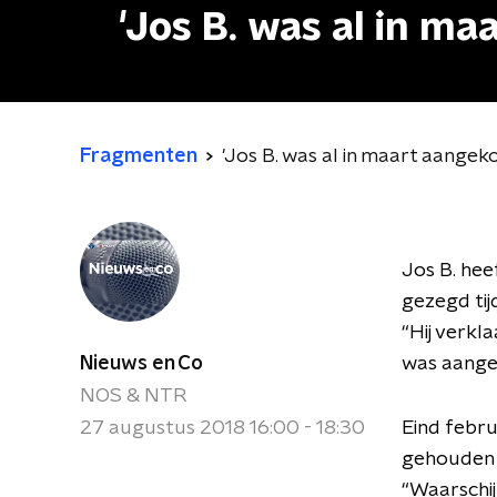
'Jos B. was al in m
Fragmenten
'Jos B. was al in maart aangek
Jos B. hee
gezegd tij
“Hij verkl
Nieuws en Co
was aange
NOS & NTR
27 augustus 2018 16:00 - 18:30
Eind febr
gehouden 
“Waarschij