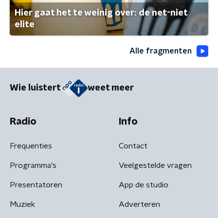
Hier gaat het te weinig over: de net-niet
elite
Alle fragmenten
Wie luistert
weet meer
Radio
Info
Frequenties
Contact
Programma's
Veelgestelde vragen
Presentatoren
App de studio
Muziek
Adverteren