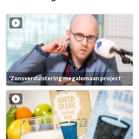
'Zonsverduistering megalomaan project'