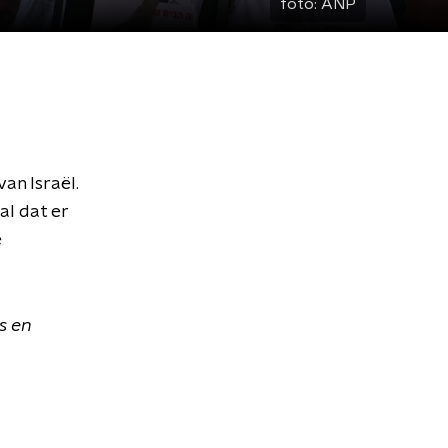
foto:
ANP
an Israël.
l dat er
e
s en