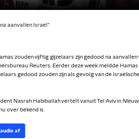
na aanvallen Israël"
mas zouden vijftig gijzelaars zijn gedood na aanvallen v
 persbureau Reuters. Eerder deze week meldde Hamas a
jzelaars gedood zouden zijn als gevolg van de Israëlisch
ent Nasrah Habiballah vertelt vanuit Tel Aviv in
Nieuw
nu over bekend is.
 audio af