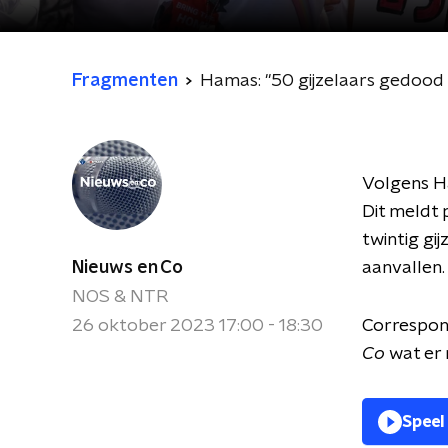
Fragmenten
Hamas: "50 gijzelaars gedood 
Volgens Ha
Dit meldt
twintig gi
Nieuws en Co
aanvallen.
NOS & NTR
26 oktober 2023 17:00 - 18:30
Correspond
Co
wat er 
Speel