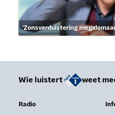
'Zonsverduistering megalomaan
Wie luistert
weet me
Radio
Inf