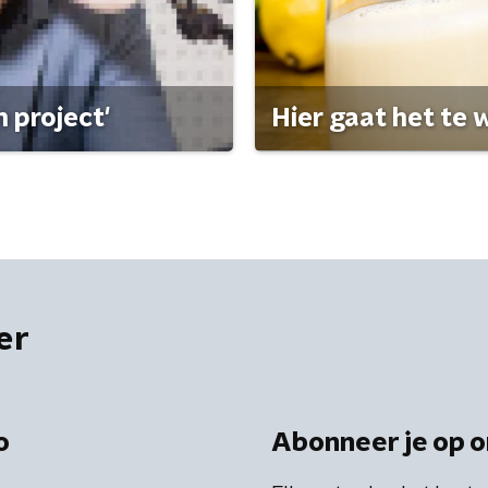
 project'
Hier gaat het te w
er
o
Abonneer je op o