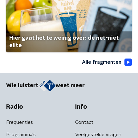
Hier gaat het te weinig over: de net-niet
elite
Alle fragmenten
Wie luistert
weet meer
Radio
Info
Frequenties
Contact
Programma's
Veelgestelde vragen