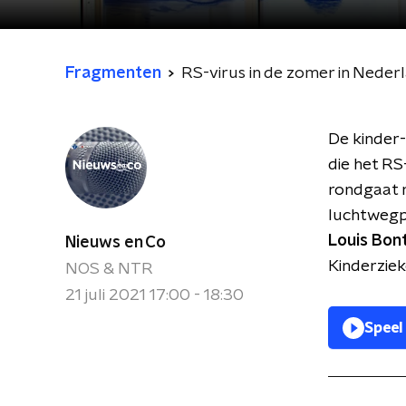
Fragmenten
RS-virus in de zomer in Nederl
De kinder-
die het RS
rondgaat m
luchtwegpr
Louis Bon
Nieuws en Co
Kinderzieke
NOS & NTR
21 juli 2021 17:00 - 18:30
Speel