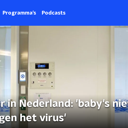
Programma's
Podcasts
r in Nederland: 'baby's nie
en het virus'