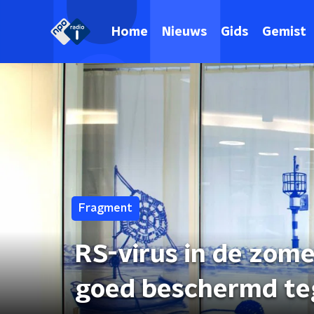
Home
Nieuws
Gids
Gemist
Fragment
RS-virus in de zome
goed beschermd teg