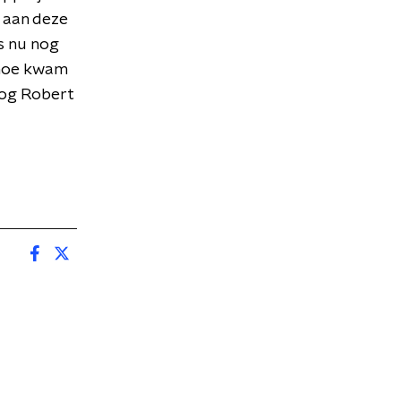
t aan deze
fs nu nog
n hoe kwam
loog Robert