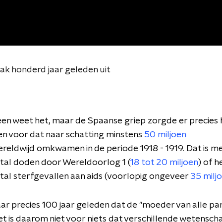
ak honderd jaar geleden uit
een weet het, maar de Spaanse griep zorgde er precies
en voor dat naar schatting minstens
50 miljoen
eldwijd omkwamen in de periode 1918 - 1919. Dat is m
tal doden door Wereldoorlog 1 (
18 tot 20 miljoen
) of h
tal sterfgevallen aan aids (voorlopig ongeveer
35 milj
 jaar precies 100 jaar geleden dat de "moeder van alle 
et is daarom niet voor niets dat verschillende wetensch