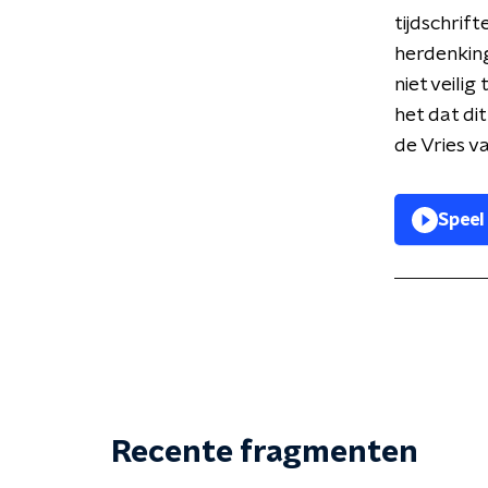
tijdschrifte
herdenkin
niet veili
het dat di
de Vries v
Speel
Recente fragmenten