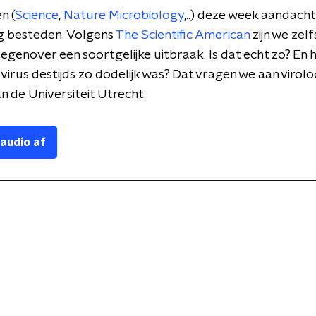
n (
Science
,
Nature Microbiology
,..) deze week aandach
g besteden. Volgens
The Scientific American
zijn we zel
g tegenover een soortgelijke uitbraak. Is dat echt zo? E
t virus destijds zo dodelijk was? Dat vragen we aan viro
an de Universiteit Utrecht.
 audio af