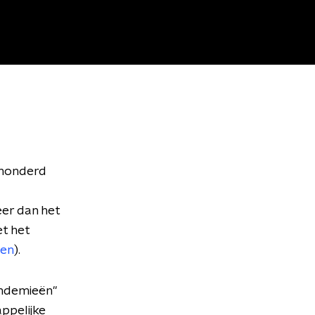
 honderd
eer dan het
et het
oen
).
pandemieën"
appelijke