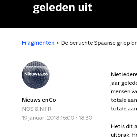
geleden uit
Fragmenten
De beruchte Spaanse griep br
Niet ieder
jaar geled
mensen wer
Nieuws en Co
totale aan
totale aan
NOS & NTR
19 januari 2018 16:00 - 18:30
Het is dit
uitbrak. H