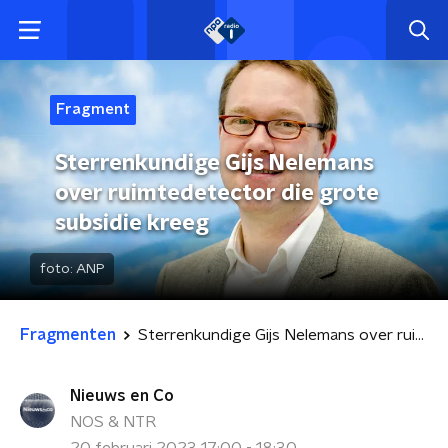
Fragment
Sterrenkundige Gijs Nelemans
over ruimtedetector die grote
subsidie kreeg
foto:
ANP
Fragmenten
Sterrenkundige Gijs Nelemans over ruimtedetector die grote subsidie kreeg
Nieuws en Co
NOS & NTR