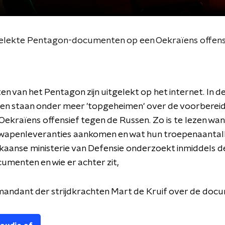
gelekte Pentagon-documenten op een Oekraïens offens
 van het Pentagon zijn uitgelekt op het internet. In d
n staan onder meer 'topgeheimen' over de voorbereid
Oekraïens offensief tegen de Russen. Zo is te lezen wa
wapenleveranties aankomen en wat hun troepenaantalle
aanse ministerie van Defensie onderzoekt inmiddels d
umenten en wie er achter zit,
ndant der strijdkrachten Mart de Kruif over de doc