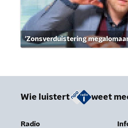
'Zonsverduistering megalomaan
Wie luistert
weet me
Radio
Inf