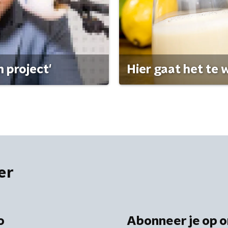
 project'
Hier gaat het te w
er
o
Abonneer je op o