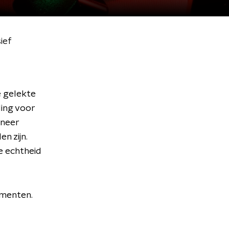
ief
e gelekte
ing voor
nneer
n zijn.
e echtheid
umenten.