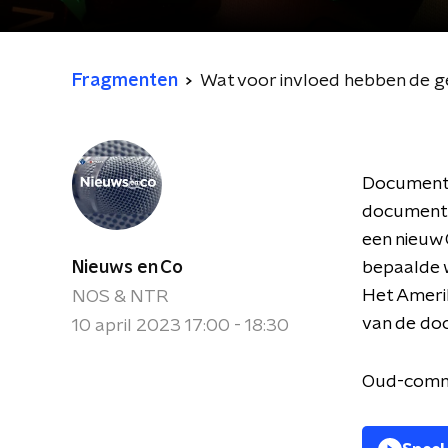
Fragmenten
Wat voor invloed hebben de 
Documenten
documente
een nieuw 
Nieuws en Co
bepaalde 
Het Amerik
NOS & NTR
van de doc
10 april 2023 17:00 - 18:30
Oud-comma