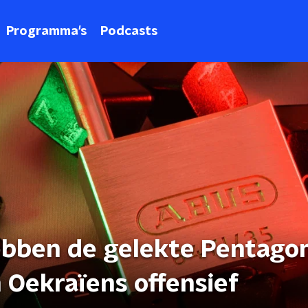
Programma's
Podcasts
ebben de gelekte Pentago
Oekraïens offensief