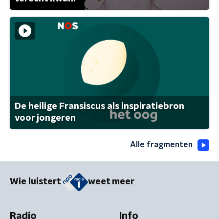
De heilige Fransiscus als inspiratiebron
voor jongeren
Alle fragmenten
Wie luistert
weet meer
Radio
Info