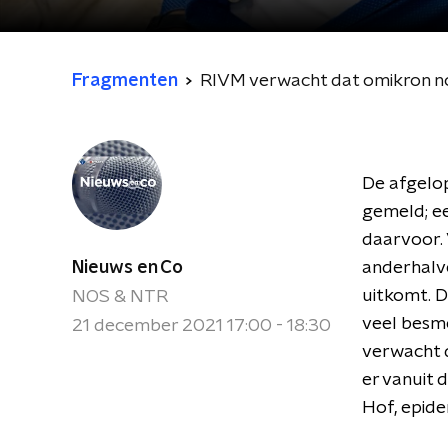
Fragmenten
RIVM verwacht dat omikron nog
De afgelop
gemeld; ee
daarvoor. 
Nieuws en Co
anderhalv
uitkomt. D
NOS & NTR
veel besme
21 december 2021 17:00 - 18:30
verwacht d
er vanuit 
Hof, epide