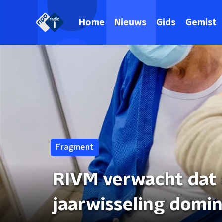
Home
Nieuws
Gids
Gemist
Fragment
RIVM verwacht dat 
jaarwisseling domin