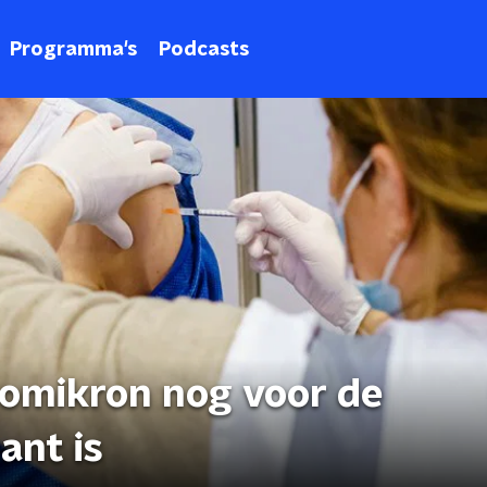
Programma's
Podcasts
omikron nog voor de
ant is