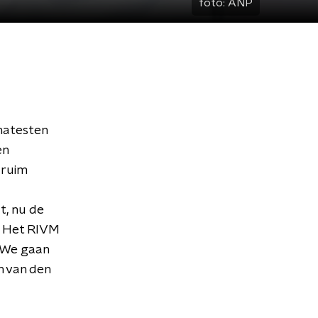
foto:
ANP
natesten
en
 ruim
t, nu de
s. Het RIVM
 'We gaan
n van den