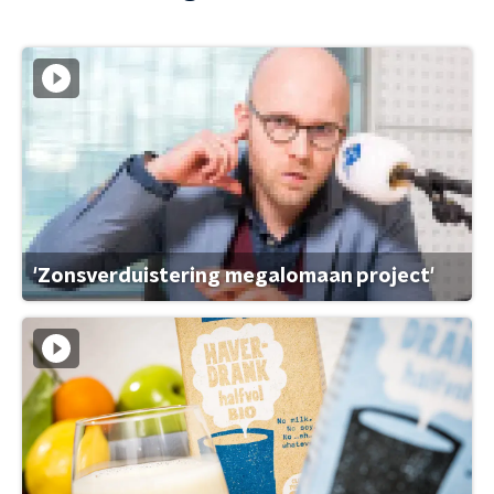
'Zonsverduistering megalomaan project'