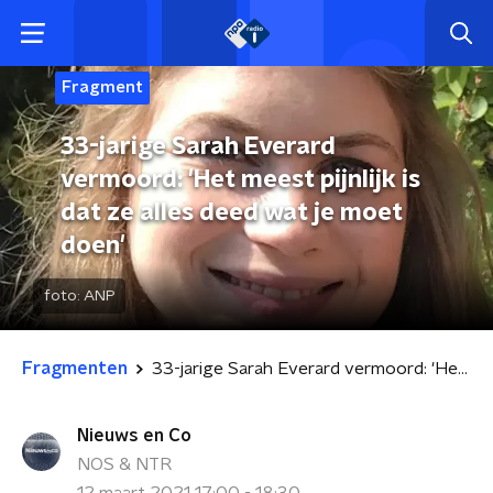
Fragment
33-jarige Sarah Everard
vermoord: 'Het meest pijnlijk is
dat ze alles deed wat je moet
doen'
foto:
ANP
Fragmenten
33-jarige Sarah Everard vermoord: 'Het meest pijnlijk is dat ze alles deed wat je moet doen'
Nieuws en Co
NOS & NTR