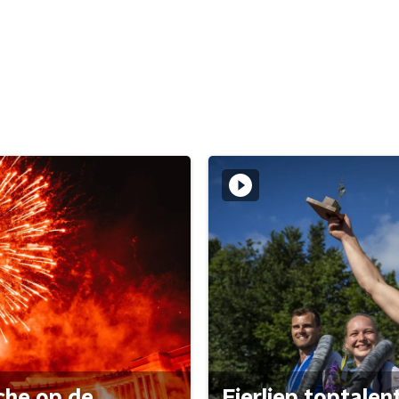
che op de
Fierljep toptalen