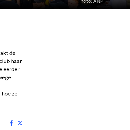
foto:
ANP
aakt de
club haar
de eerder
nwege
o
hoe ze