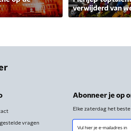
verwijderd van w
er
o
Abonneer je op o
Elke zaterdag het beste
act
gestelde vragen