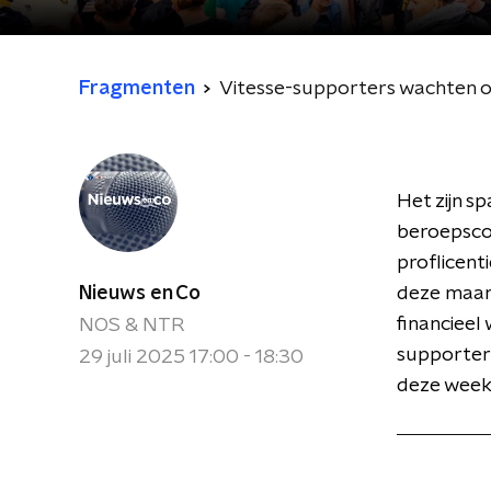
Fragmenten
Vitesse-supporters wachten o
Het zijn s
beroepsco
proflicent
Nieuws en Co
deze maand
financieel
NOS & NTR
supporters
29 juli 2025 17:00 - 18:30
deze week