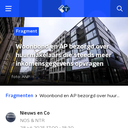
Fragment
Woonbond en AP bezorgd over
huurmakelaars die steeds meer
inkomensgegevens opvragen
foto:
ANP
Fragmenten
Woonbond en AP bezorgd over huurmakelaars die steeds meer inkomensgegevens opvragen
Nieuws en Co
NOS & NTR