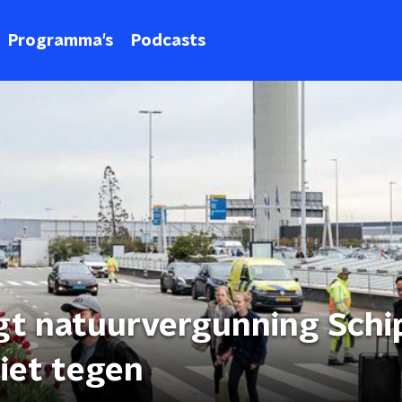
Programma's
Podcasts
gt natuurvergunning Schip
iet tegen