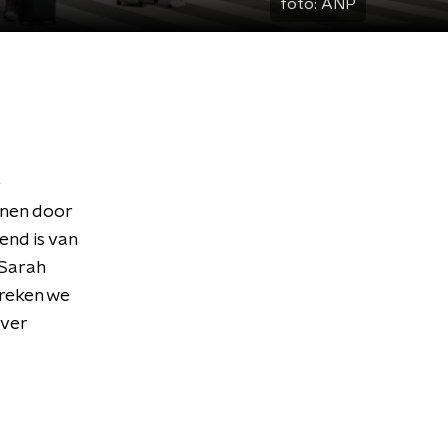
foto:
ANP
e
nnen door
end is van
 Sarah
preken we
over