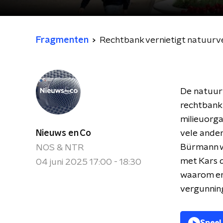
Fragmenten
Rechtbank vernietigt natuurve
De natuurv
rechtbank
milieuorga
Nieuws en Co
vele ander
Bürmann w
NOS & NTR
met Kars 
04 juni 2025 17:00 - 18:30
waarom er 
vergunnin