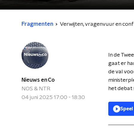
Fragmenten
Verwijten, vragenvuur en confr
In de Twe
gaat er ha
de val vo
Nieuws en Co
ministerpl
het debat
NOS & NTR
04 juni 2025 17:00 - 18:30
Speel