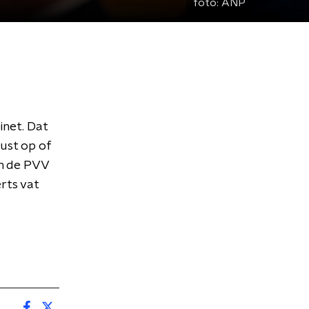
foto:
ANP
inet. Dat
ust op of
om de PVV
rts vat