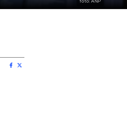
foto:
ANP