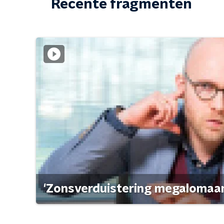
Recente fragmenten
'Zonsverduistering megalomaan