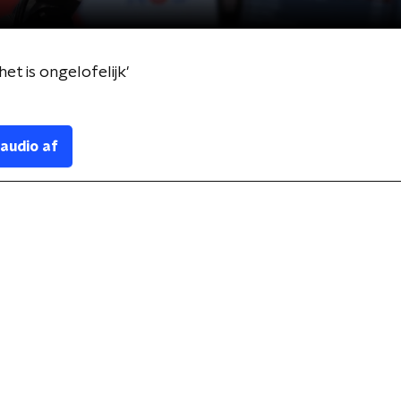
het is ongelofelijk'
 audio af