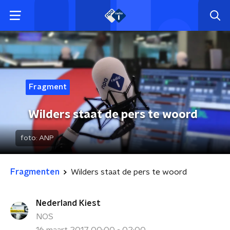
Fragment
Wilders staat de pers te woord
foto:
ANP
Fragmenten
Wilders staat de pers te woord
Nederland Kiest
NOS