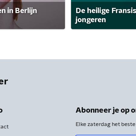
 in Berlijn
De heilige Fransi
jongeren
er
o
Abonneer je op o
Elke zaterdag het beste
act