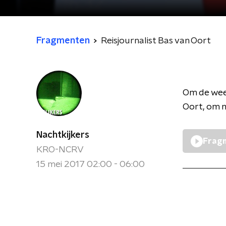
Fragmenten
Reisjournalist Bas van Oort
Om de week
Oort, om m
Nachtkijkers
Fragm
KRO-NCRV
15 mei 2017 02:00 - 06:00