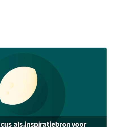
scus als inspiratiebron voor