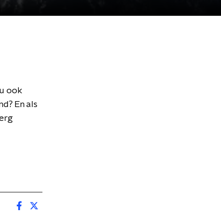
nu ook
d? En als
Berg