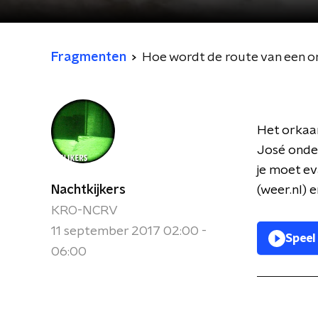
Fragmenten
Hoe wordt de route van een 
Het orkaan
José onde
je moet ev
Nachtkijkers
(weer.nl) 
KRO-NCRV
11 september 2017 02:00 -
Speel
06:00