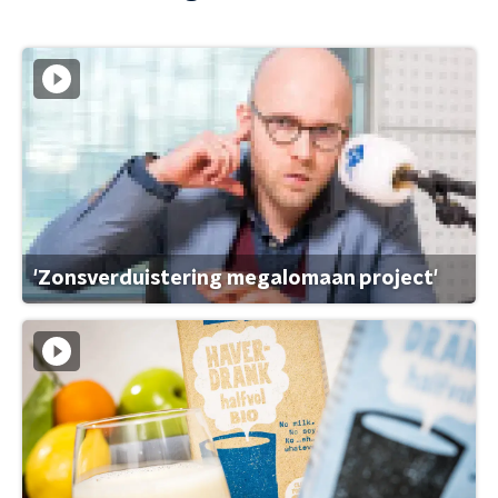
'Zonsverduistering megalomaan project'