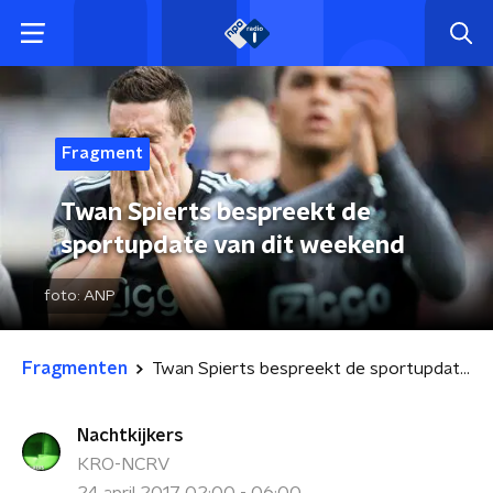
Fragment
Twan Spierts bespreekt de
sportupdate van dit weekend
foto:
ANP
Fragmenten
Twan Spierts bespreekt de sportupdate van dit weekend
Nachtkijkers
KRO-NCRV