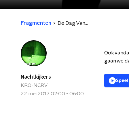
Fragmenten
De Dag Van...
Ook vandaa
gaan we d
Nachtkijkers
Speel
KRO-NCRV
22 mei 2017 02:00 - 06:00