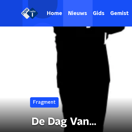
Home
Nieuws
Gids
Gemist
Fragment
De Dag Van...