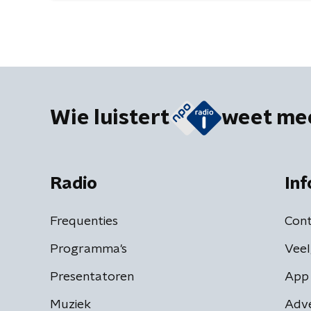
Wie luistert
weet me
Radio
Inf
Frequenties
Cont
Programma's
Veel
Presentatoren
App 
Muziek
Adv