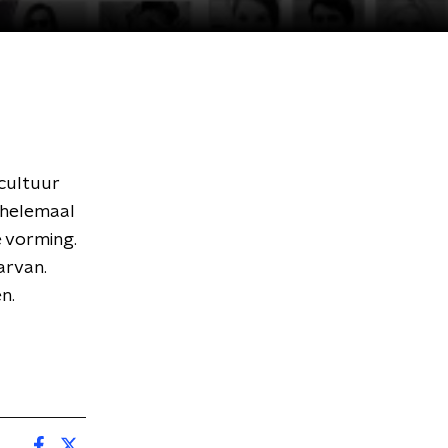
 cultuur
 helemaal
e vorming.
arvan.
n.