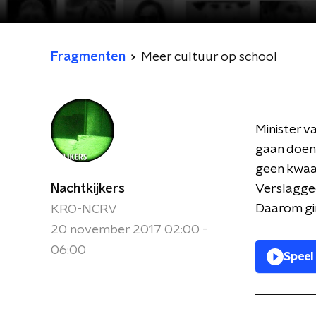
Fragmenten
Meer cultuur op school
Minister v
gaan doen
geen kwaad
Nachtkijkers
Verslaggee
Daarom gin
KRO-NCRV
20 november 2017 02:00 -
06:00
Speel