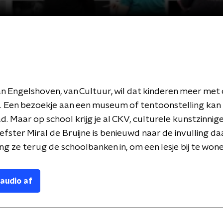
an Engelshoven, van Cultuur, wil dat kinderen meer met
. Een bezoekje aan een museum of tentoonstelling kan
. Maar op school krijg je al CKV, culturele kunstzinnig
fster Miral de Bruijne is benieuwd naar de invulling da
g ze terug de schoolbanken in, om een lesje bij te wone
 audio af