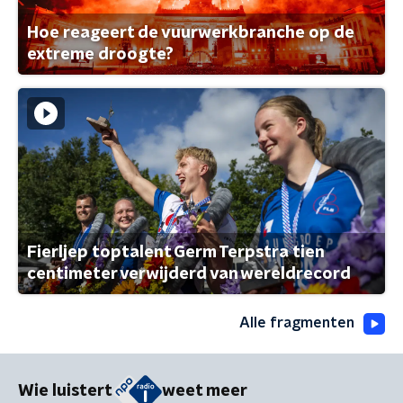
Hoe reageert de vuurwerkbranche op de
extreme droogte?
Fierljep toptalent Germ Terpstra tien
centimeter verwijderd van wereldrecord
Alle fragmenten
Wie luistert
weet meer