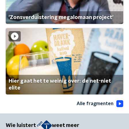
'Zonsverduistering megalomaan project'
Hier gaat het te weinig over: de net-niet
elite
Alle fragmenten
Wie luistert
weet meer