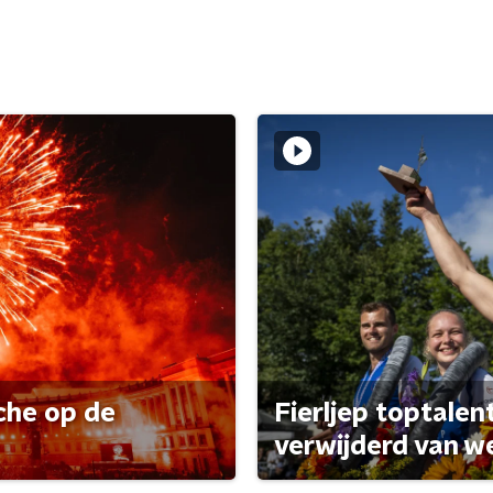
che op de
Fierljep toptalen
verwijderd van w