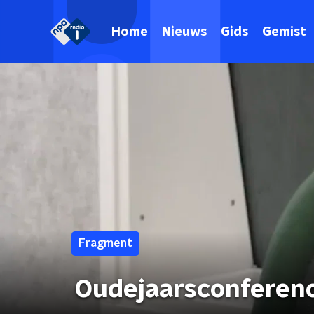
Home
Nieuws
Gids
Gemist
Fragment
Oudejaarsconferenc