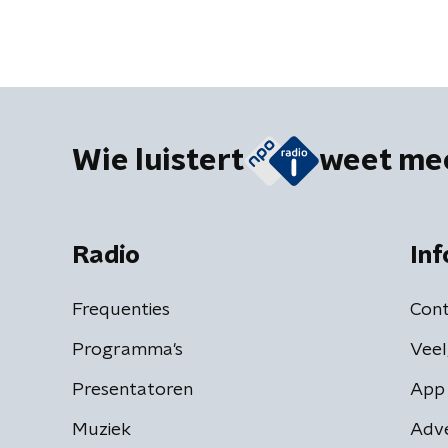
Wie luistert
weet me
Radio
Inf
Frequenties
Cont
Programma's
Veel
Presentatoren
App 
Muziek
Adv