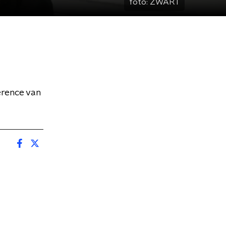
foto:
ZWART
erence van