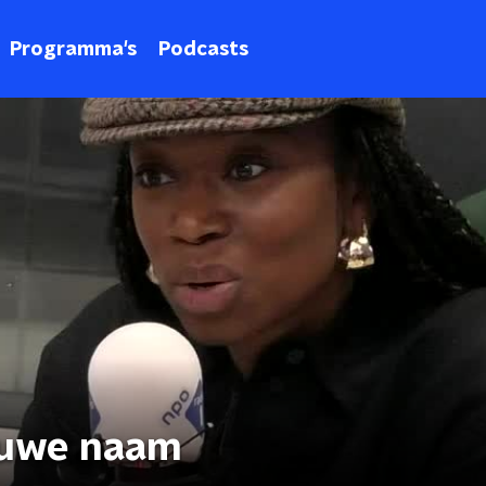
Programma's
Podcasts
euwe naam