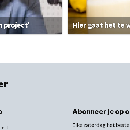
 project'
Hier gaat het te w
er
o
Abonneer je op o
Elke zaterdag het beste
act