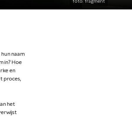
foto:
fragment
s hun naam
am in? Hoe
arke en
t proces,
an het
erwijst