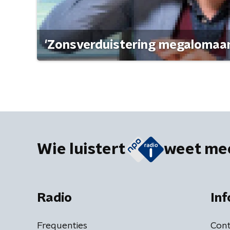
'Zonsverduistering megalomaan
Wie luistert
weet me
Radio
Inf
Frequenties
Cont