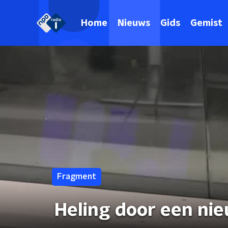
Home
Nieuws
Gids
Gemist
Fragment
Heling door een ni