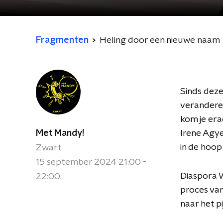
Fragmenten
Heling door een nieuwe naam
Sinds dez
veranderen
kom je era
Met Mandy!
Irene Agy
in de hoop
Zwart
15 september 2024 21:00 -
Diaspora W
22:00
proces van
naar het p