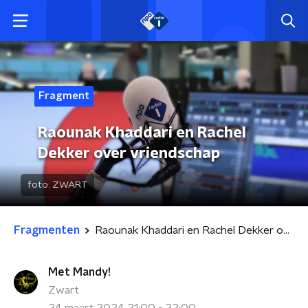
Fragment
Raounak Khaddari en Rachel
Dekker over vriendschap
foto:
ZWART
Fragmenten
Raounak Khaddari en Rachel Dekker over vriendschap
Met Mandy!
Zwart