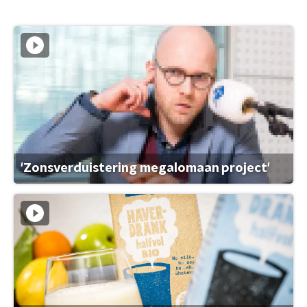
'Zonsverduistering megalomaan project'