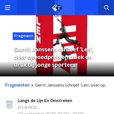
Fragment
Gerrit Janssens schreef 'Len',
over opvoedproblematiek en
druk bij jonge sporters
Fragmenten
Gerrit Janssens schreef 'Len', over opvoedproblematiek en druk bij jonge sporters
Langs de Lijn En Omstreken
EO & NOS