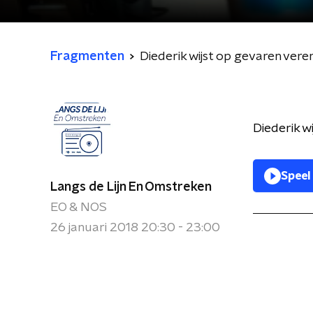
Fragmenten
Diederik wijst op gevaren vere
Diederik w
Speel
Langs de Lijn En Omstreken
EO & NOS
26 januari 2018 20:30 - 23:00