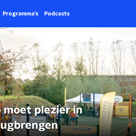
Programma's
Podcasts
 moet plezier in
erugbrengen