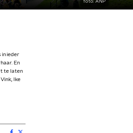
foto:
ANP
in ieder
haar. En
 te laten
Vink, Ike