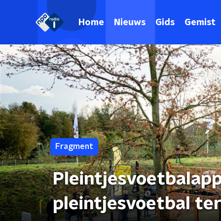
Home
Nieuws
Gids
Gemist
Fragment
Pleintjesvoetbalapp
pleintjesvoetbal t