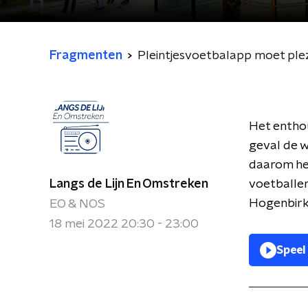
Fragmenten
Pleintjesvoetbalapp moet plez
Het enthou
geval de w
daarom heb
Langs de Lijn En Omstreken
voetballen
Hogenbirk
EO & NOS
18 mei 2022 20:30 - 23:00
Speel