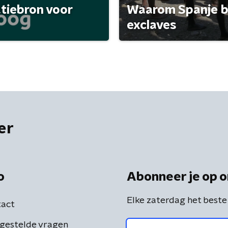
atiebron voor
Waarom Spanje bl
exclaves
er
o
Abonneer je op o
Elke zaterdag het beste
act
gestelde vragen