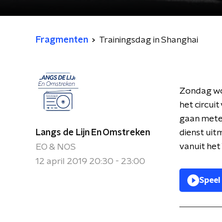
Fragmenten
Trainingsdag in Shanghai
Zondag wo
het circui
gaan meten
Langs de Lijn En Omstreken
dienst uit
vanuit he
EO & NOS
12 april 2019 20:30 - 23:00
Speel