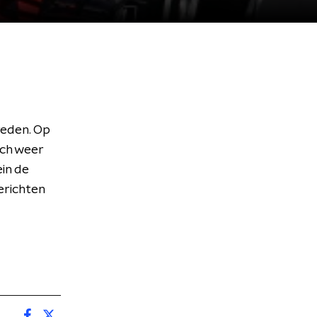
reden. Op
ich weer
in de
erichten