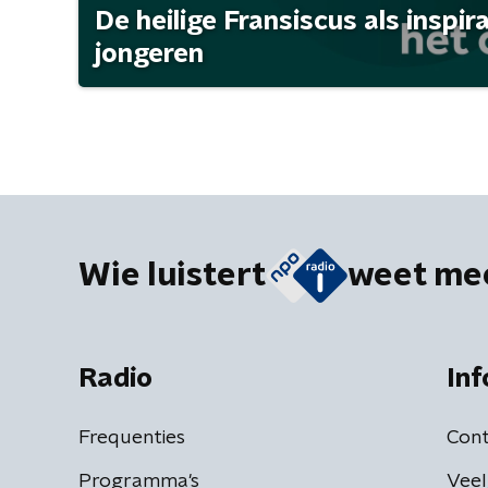
De heilige Fransiscus als inspir
jongeren
Wie luistert
weet me
Radio
Inf
Frequenties
Cont
Programma's
Veel