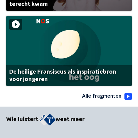
terecht kwam
De heilige Fransiscus als inspiratiebron
voor jongeren
Alle fragmenten
Wie luistert
weet meer