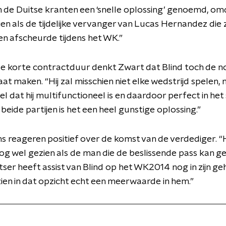
in de Duitse kranten een ‘snelle oplossing’ genoemd, omd
en als de tijdelijke vervanger van Lucas Hernandez die z
n afscheurde tijdens het WK.”
e korte contractduur denkt Zwart dat Blind toch de n
at maken. “Hij zal misschien niet elke wedstrijd spelen,
el dat hij multifunctioneel is en daardoor perfect in he
beide partijen is het een heel gunstige oplossing.”
s reageren positief over de komst van de verdediger. “
nog wel gezien als de man die de beslissende pass kan g
tser heeft assist van Blind op het WK2014 nog in zijn g
zien in dat opzicht echt een meerwaarde in hem.”