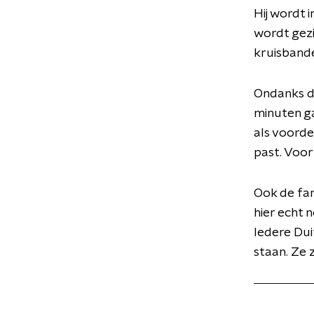
Hij wordt 
wordt gezi
kruisbande
Ondanks d
minuten ga
als voorde
past. Voor 
Ook de fan
hier echt 
Iedere Dui
staan. Ze 