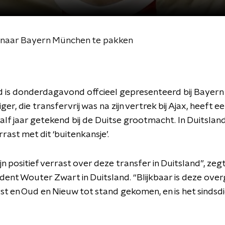
r naar Bayern München te pakken
d is donderdagavond offcieel gepresenteerd bij Bayer
er, die transfervrij was na zijn vertrek bij Ajax, heeft e
alf jaar getekend bij de Duitse grootmacht. In Duitsland 
rrast met dit ‘buitenkansje’.
jn positief verrast over deze transfer in Duitsland”, ze
ent Wouter Zwart in Duitsland. “Blijkbaar is deze ove
st en Oud en Nieuw tot stand gekomen, en is het sindsdi