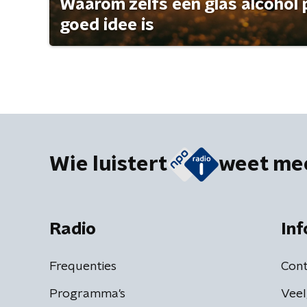
Waarom zelfs één glas alcohol 
goed idee is
Wie luistert
weet me
Radio
Inf
Frequenties
Cont
Programma's
Veel