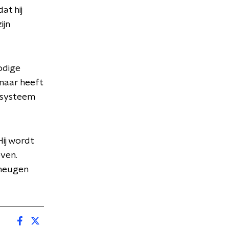
at hij
ijn
odige
 maar heeft
t systeem
Hij wordt
even.
eheugen