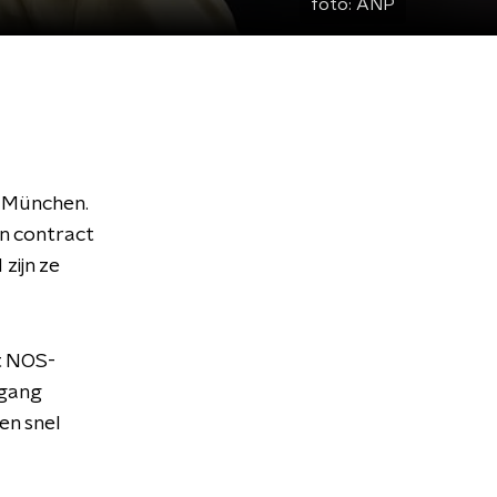
foto:
ANP
n München.
en contract
zijn ze
gt NOS-
rgang
en snel