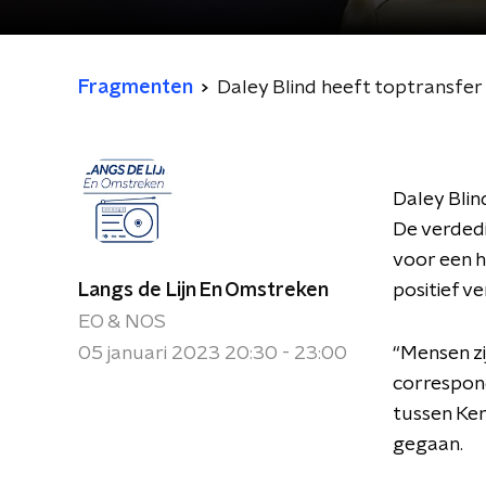
Fragmenten
Daley Blind heeft toptransfe
Daley Blin
De verdedig
voor een h
Langs de Lijn En Omstreken
positief ve
EO & NOS
05 januari 2023 20:30 - 23:00
“Mensen zi
correspond
tussen Ker
gegaan.