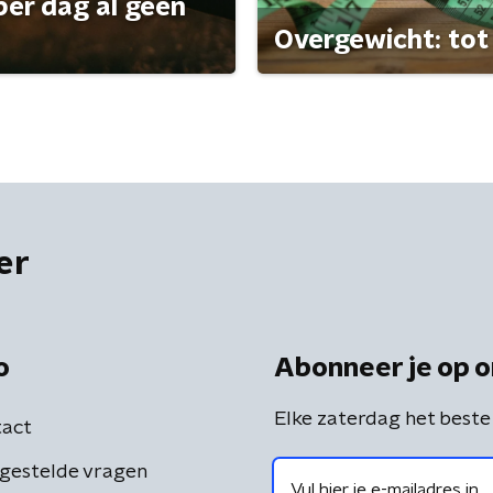
per dag al geen
Overgewicht: tot 
er
o
Abonneer je op o
Elke zaterdag het beste
act
gestelde vragen